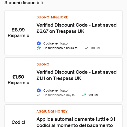
3 buoni disponibili
BUONO MIGLIORE
Verified Discount Code - Last saved 
£8.99
£6.67 on Trespass UK
Risparmio
Codice verificato
Ha funzionato 7 hours fa
98 usi
BUONO
Verified Discount Code - Last saved 
£1.50
£1.11 on Trespass UK
Risparmio
Codice verificato
Ha funzionato a day fa
139 usi
AGGIUNGI HONEY
Applica automaticamente tutti e 3 i 
Codici
codici al momento del pagamento 