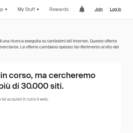
op
My Stuff
Rewards
Join
Log in
 in corso, ma cercheremo
ù di 30.000 siti.
i acquisti in tutto il web.