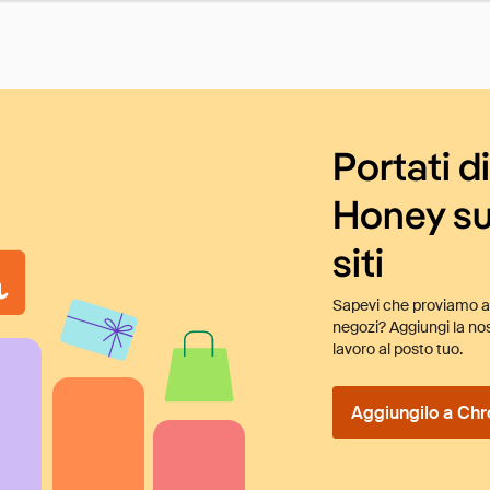
Portati d
Honey su
siti
Sapevi che proviamo au
negozi? Aggiungi la nos
lavoro al posto tuo.
Aggiungilo a Chr