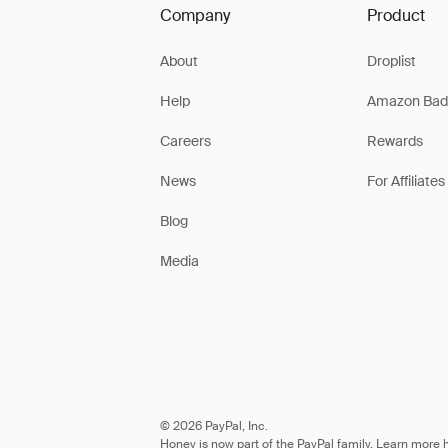
Company
Product
About
Droplist
Help
Amazon Bad
Careers
Rewards
News
For Affiliates
Blog
Media
© 2026 PayPal, Inc.
Honey is now part of the PayPal family. Learn more