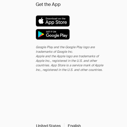
Get the App
Google Play and the Google Play logo are
trademarks of Google Inc.
Apple and the Apple logo are trademarks of
Apple Inc., registered in the U.S. and other
countries. App Store is a service mark of Apple
Inc., registered in the U.S. and other countries.
United States
English