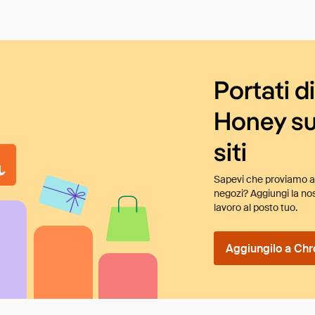
Portati d
Honey su
siti
Sapevi che proviamo au
negozi? Aggiungi la nos
lavoro al posto tuo.
Aggiungilo a Chr