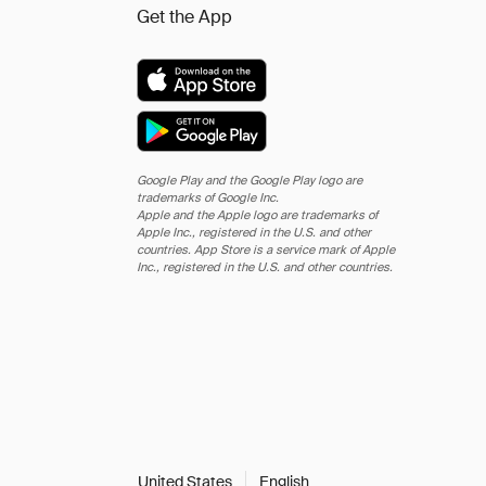
Get the App
Google Play and the Google Play logo are
trademarks of Google Inc.
Apple and the Apple logo are trademarks of
Apple Inc., registered in the U.S. and other
countries. App Store is a service mark of Apple
Inc., registered in the U.S. and other countries.
United States
English