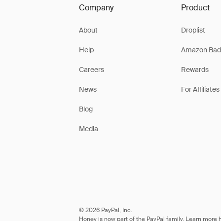
Company
Product
About
Droplist
Help
Amazon Bad
Careers
Rewards
News
For Affiliates
Blog
Media
© 2026 PayPal, Inc.
Honey is now part of the PayPal family. Learn more