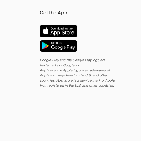
Get the App
Google Play and the Google Play logo are
trademarks of Google Inc.
Apple and the Apple logo are trademarks of
Apple Inc., registered in the U.S. and other
countries. App Store is a service mark of Apple
Inc., registered in the U.S. and other countries.