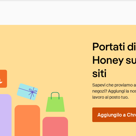
Portati d
Honey su
siti
Sapevi che proviamo au
negozi? Aggiungi la nos
lavoro al posto tuo.
Aggiungilo a Chr