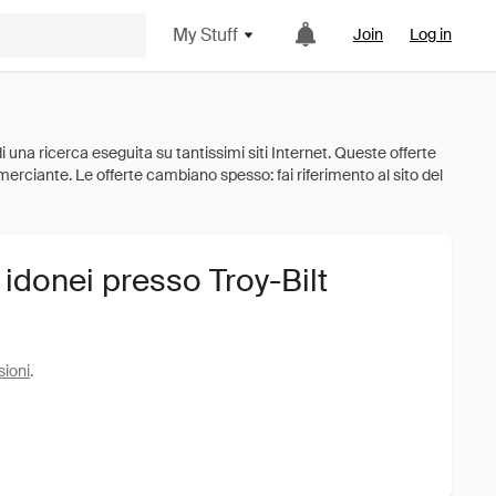
My Stuff
Join
Log in
 idonei presso Troy-Bilt
sioni
.