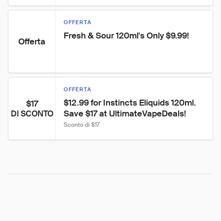
OFFERTA
Fresh & Sour 120ml's Only $9.99!
Offerta
OFFERTA
$12.99 for Instincts Eliquids 120ml. 
$17
Save $17 at UltimateVapeDeals!
DI SCONTO
Sconto di $17