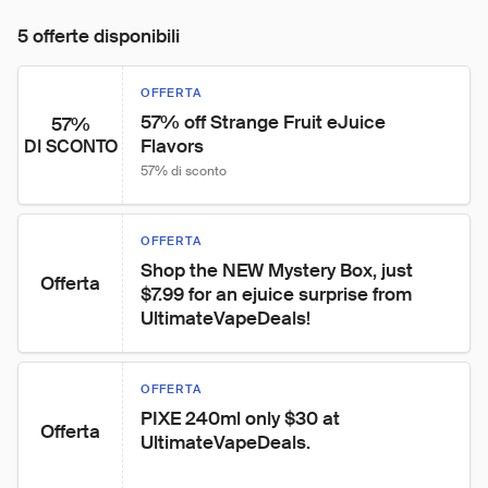
5 offerte disponibili
OFFERTA
57% off Strange Fruit eJuice 
57%
Flavors
DI SCONTO
57% di sconto
OFFERTA
Shop the NEW Mystery Box, just 
Offerta
$7.99 for an ejuice surprise from 
UltimateVapeDeals!
OFFERTA
PIXE 240ml only $30 at 
Offerta
UltimateVapeDeals.