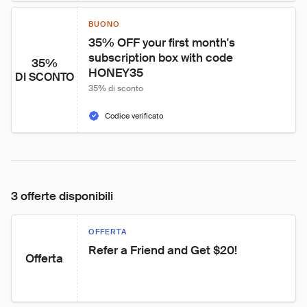
BUONO
35% OFF your first month's 
subscription box with code 
35%
HONEY35
DI SCONTO
35% di sconto
Codice verificato
3 offerte disponibili
OFFERTA
Refer a Friend and Get $20!
Offerta