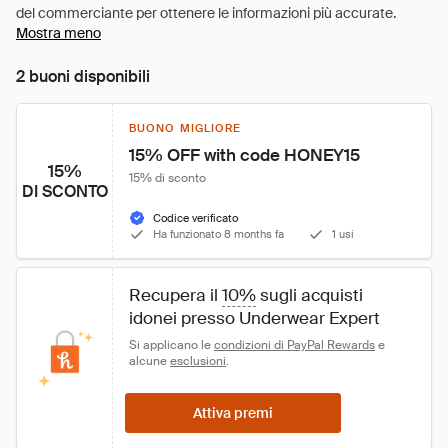
Mostra meno
2 buoni disponibili
BUONO MIGLIORE
15% OFF with code HONEY15
15%
15% di sconto
DI SCONTO
Codice verificato
Ha funzionato 8 months fa
1 usi
Recupera il 
10%
 sugli acquisti 
idonei presso Underwear Expert
Si applicano le 
condizioni di PayPal Rewards
 e 
alcune 
esclusioni
.
Attiva premi