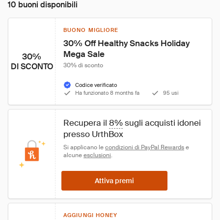
10 buoni disponibili
BUONO MIGLIORE
30% Off Healthy Snacks Holiday 
Mega Sale
30%
DI SCONTO
30% di sconto
Codice verificato
Ha funzionato 8 months fa
95 usi
Recupera il 
8%
 sugli acquisti idonei 
presso UrthBox
Si applicano le 
condizioni di PayPal Rewards
 e 
alcune 
esclusioni
.
Attiva premi
AGGIUNGI HONEY