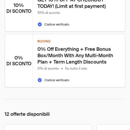
10%
TODAY! (Limit at first payment)
DI SCONTO
10% di sconto
Codice verificato
BUONO
0% Off Everything + Free Bonus 
Box/Month With Any Multi-Month 
0%
Plan + Term Length Discounts
DI SCONTO
0% di sconto
•
Su tutto il sito
Codice verificato
12 offerte disponibili