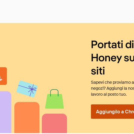
Portati d
Honey su
siti
Sapevi che proviamo au
negozi? Aggiungi la nos
lavoro al posto tuo.
Aggiungilo a Chr