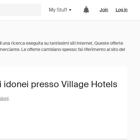
My Stuff
Join
Log in
i idonei presso Village Hotels
sioni
.