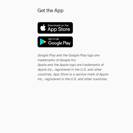
Get the App
Google Play and the Google Play logo are
trademarks of Google Inc.
Apple and the Apple logo are trademarks of
Apple Inc., registered in the U.S. and other
countries. App Store is a service mark of Apple
Inc., registered in the U.S. and other countries.