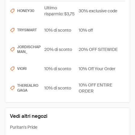
Ultimo
30% exclusive code
HONEY30
risparmio: $3,75
10% di sconto
10% off
TRYSMART
JORDISCHAP
20% di sconto
20% OFF SITEWIDE
MAN_
10% di sconto
10% Off Your Order
VIORI
10% OFF ENTIRE
THEREALRO
10% di sconto
GAGA
ORDER
Vedi altri negozi
Puritan's Pride