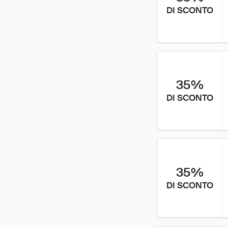
DI SCONTO
35%
DI SCONTO
35%
DI SCONTO