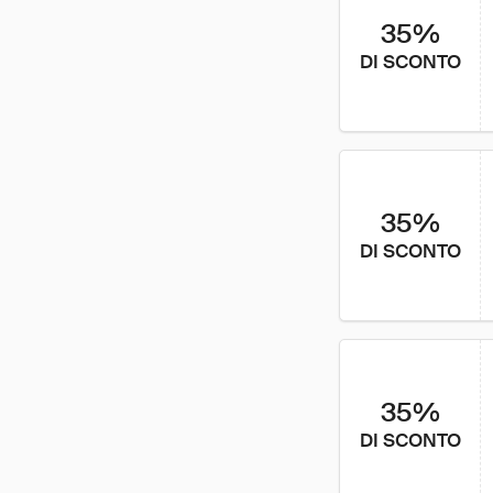
35%
DI SCONTO
35%
DI SCONTO
35%
DI SCONTO