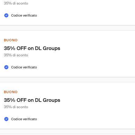
35% di sconto
Codice verificato
BUONO
35% OFF on DL Groups
35% di sconto
Codice verificato
BUONO
35% OFF on DL Groups
35% di sconto
Codice verificato