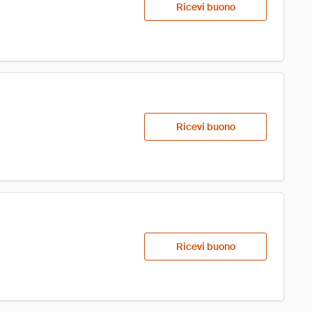
Ricevi buono
Ricevi buono
Ricevi buono