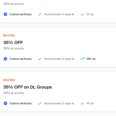
35% di sconto
Codice verificato
Ha funzionato 3 days fa
10 usi
BUONO
35% OFF
35% di sconto
Codice verificato
Ha funzionato 3 days fa
185 usi
BUONO
35% OFF on DL Groups
35% di sconto
Codice verificato
Ha funzionato 3 days fa
18 usi