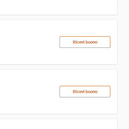
Ricevi buono
Ricevi buono