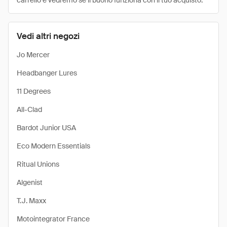
carrello e vedremo se il buono funziona con il tuo acquisto.
Vedi altri negozi
Jo Mercer
Headbanger Lures
11 Degrees
All-Clad
Bardot Junior USA
Eco Modern Essentials
Ritual Unions
Algenist
T.J. Maxx
Motointegrator France