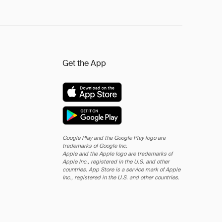
Get the App
Google Play and the Google Play logo are
trademarks of Google Inc.
Apple and the Apple logo are trademarks of
Apple Inc., registered in the U.S. and other
countries. App Store is a service mark of Apple
Inc., registered in the U.S. and other countries.