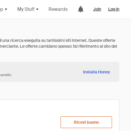
op
My Stuff
Rewards
Join
Log in
Installa Honey
arrello.
Ricevi buono