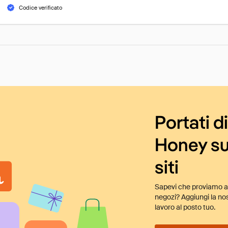
Codice verificato
Portati d
Honey su
siti
Sapevi che proviamo au
negozi? Aggiungi la nos
lavoro al posto tuo.