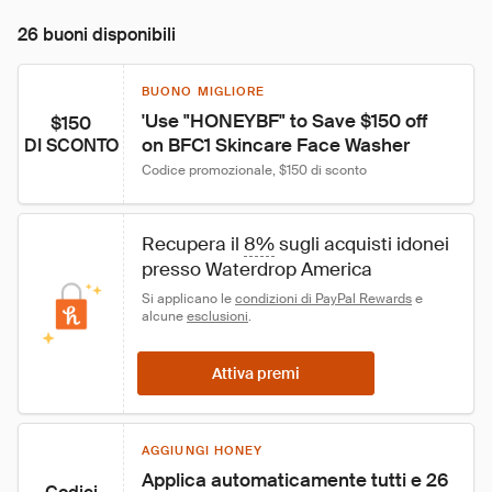
26 buoni disponibili
BUONO MIGLIORE
'Use "HONEYBF" to Save $150 off 
$150
on BFC1 Skincare Face Washer
DI SCONTO
Codice promozionale, $150 di sconto
Recupera il 
8%
 sugli acquisti idonei 
presso Waterdrop America
Si applicano le 
condizioni di PayPal Rewards
 e 
alcune 
esclusioni
.
Attiva premi
AGGIUNGI HONEY
Applica automaticamente tutti e 26 