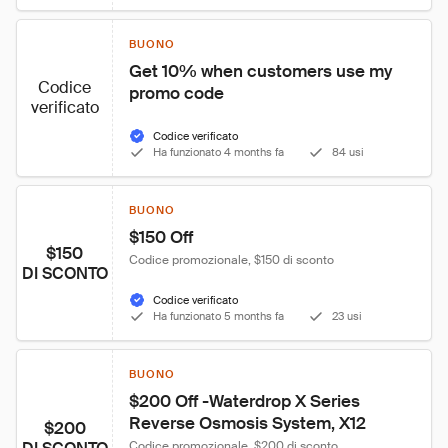
BUONO
Get 10% when customers use my 
Codice
promo code
verificato
Codice verificato
Ha funzionato 4 months fa
84 usi
BUONO
$150 Off
$150
Codice promozionale, $150 di sconto
DI SCONTO
Codice verificato
Ha funzionato 5 months fa
23 usi
BUONO
$200 Off -Waterdrop X Series 
Reverse Osmosis System, X12
$200
Codice promozionale, $200 di sconto