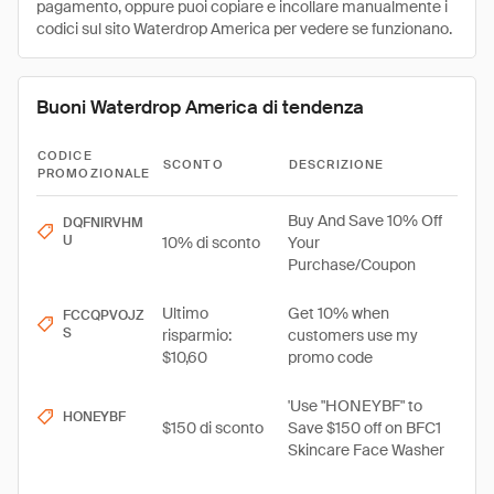
pagamento, oppure puoi copiare e incollare manualmente i
codici sul sito Waterdrop America per vedere se funzionano.
Buoni Waterdrop America di tendenza
CODICE
SCONTO
DESCRIZIONE
PROMOZIONALE
Buy And Save 10% Off
DQFNIRVHM
U
10% di sconto
Your
Purchase/Coupon
Ultimo
Get 10% when
FCCQPVOJZ
S
risparmio:
customers use my
$10,60
promo code
'Use "HONEYBF" to
HONEYBF
$150 di sconto
Save $150 off on BFC1
Skincare Face Washer