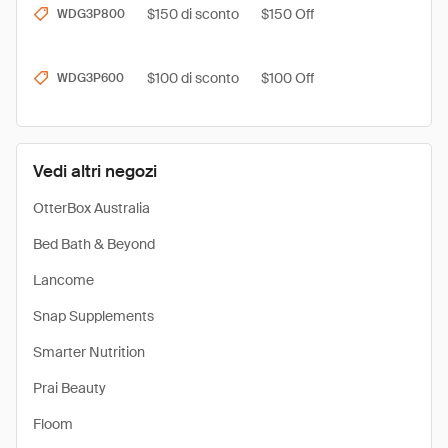
$150 di sconto
$150 Off
WDG3P800
$100 di sconto
$100 Off
WDG3P600
Vedi altri negozi
OtterBox Australia
Bed Bath & Beyond
Lancome
Snap Supplements
Smarter Nutrition
Prai Beauty
Floom