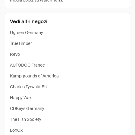
media £3.02 su Watermans.
Vedi altri negozi
Ugreen Germany
TrueTimber
Revo
AUTODOC France
Kampgrounds of America
Charles Tyrwhitt EU
Happy Wax
CDKeys Germany
The Fish Society
LogOx