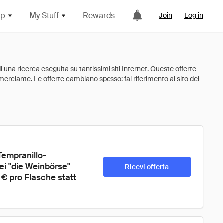
op
My Stuff
Rewards
Join
Log in
Tempranillo-
i "die Weinbörse" 
Ricevi offerta
 pro Flasche statt 