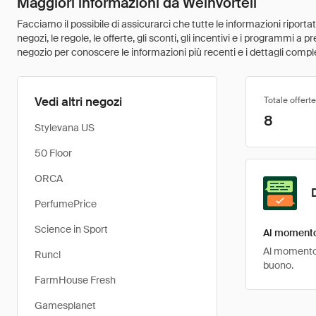
Maggiori informazioni da Weinvorteil
Facciamo il possibile di assicurarci che tutte le informazioni riport
negozi, le regole, le offerte, gli sconti, gli incentivi e i programmi a
negozio per conoscere le informazioni più recenti e i dettagli comple
Vedi altri negozi
Totale offerte
8
Stylevana US
50 Floor
ORCA
PerfumePrice
Science in Sport
Al momento 
Al momento, 
Runcl
buono.
FarmHouse Fresh
Gamesplanet