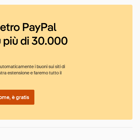
ietro PayPal
 più di 30.000
tomaticamente i buoni sui siti di
tra estensione e faremo tutto il
ome, è gratis