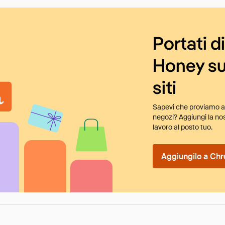
Portati d
Honey su
siti
Sapevi che proviamo au
negozi? Aggiungi la nos
lavoro al posto tuo.
Aggiungilo a Chr