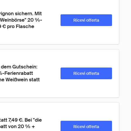
gnon sichern. Mit 
Weinbörse" 20 %-
Ricevi offerta
9 € pro Flasche 
t dem Gutschein: 
-Ferienrabatt 
Ricevi offerta
he Weißwein statt 
tt 7,49 €. Bei "die 
att von 20 % + 
Ricevi offerta