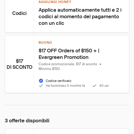
AGGIUNGI HONEY
Applica automaticamente tutti e 2 i 
Codici
codici al momento del pagamento 
con un clic
BUONO
$17 OFF Orders of $150 + | 
Evergreen Promotion
$17
Codice promozionale, $17 di sconto
•
DI SCONTO
Minimo $150
Codice verificato
Ha funzionato 5 months fa
40 usi
3 offerte disponibili