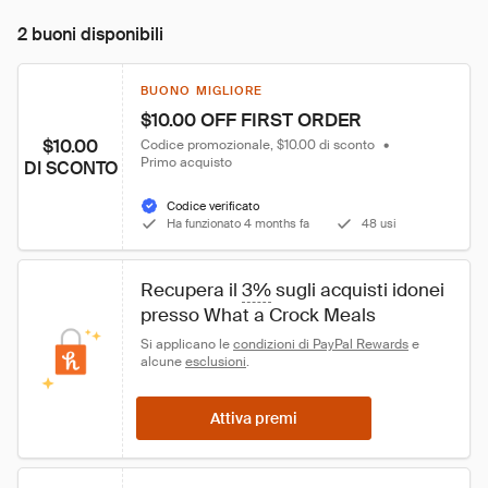
2 buoni disponibili
BUONO MIGLIORE
$10.00 OFF FIRST ORDER
$10.00
Codice promozionale, $10.00 di sconto
•
Primo acquisto
DI SCONTO
Codice verificato
Ha funzionato 4 months fa
48 usi
Recupera il 
3%
 sugli acquisti idonei 
presso What a Crock Meals
Si applicano le 
condizioni di PayPal Rewards
 e 
alcune 
esclusioni
.
Attiva premi