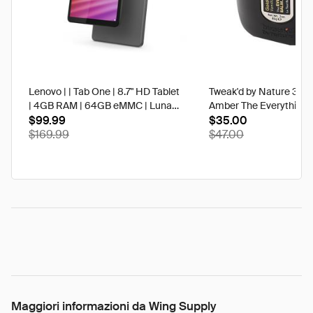
Lenovo | | Tab One | 8.7" HD Tablet
Tweak'd by Nature 3 oz
| 4GB RAM | 64GB eMMC | Luna
Amber The Everything 
Grey | Best Buy
$99.99
$35.00
$169.99
$47.00
Maggiori informazioni da Wing Supply