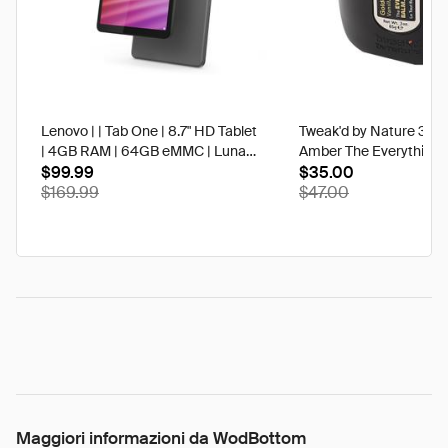
Lenovo | | Tab One | 8.7" HD Tablet
Tweak'd by Nature 3 oz
| 4GB RAM | 64GB eMMC | Luna
Amber The Everything 
Grey | Best Buy
$99.99
$35.00
$169.99
$47.00
Maggiori informazioni da WodBottom