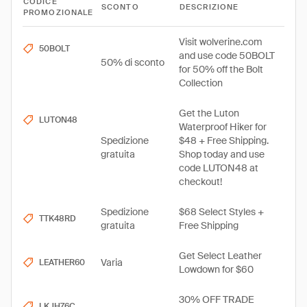
CODICE
SCONTO
DESCRIZIONE
PROMOZIONALE
Visit wolverine.com
50BOLT
and use code 50BOLT
50% di sconto
for 50% off the Bolt
Collection
Get the Luton
LUTON48
Waterproof Hiker for
Spedizione
$48 + Free Shipping.
gratuita
Shop today and use
code LUTON48 at
checkout!
Spedizione
$68 Select Styles +
TTK48RD
gratuita
Free Shipping
Get Select Leather
Varia
LEATHER60
Lowdown for $60
30% OFF TRADE
LKJH76C