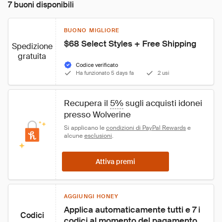
7 buoni disponibili
BUONO MIGLIORE
$68 Select Styles + Free Shipping
Spedizione
gratuita
Codice verificato
Ha funzionato 5 days fa
2 usi
Recupera il 
5%
 sugli acquisti idonei 
presso Wolverine
Si applicano le 
condizioni di PayPal Rewards
 e 
alcune 
esclusioni
.
Attiva premi
AGGIUNGI HONEY
Applica automaticamente tutti e 7 i 
Codici
codici al momento del pagamento 