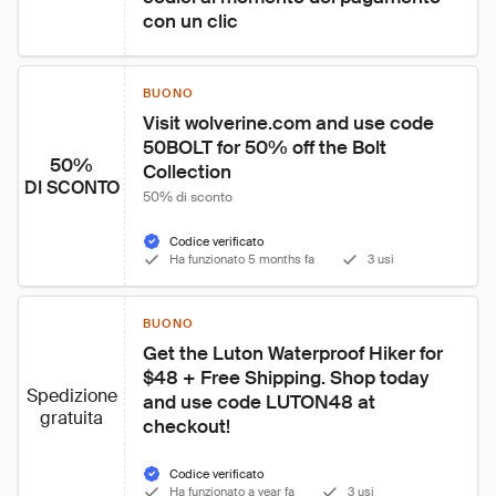
con un clic
BUONO
Visit wolverine.com and use code 
50BOLT for 50% off the Bolt 
50%
Collection
DI SCONTO
50% di sconto
Codice verificato
Ha funzionato 5 months fa
3 usi
BUONO
Get the Luton Waterproof Hiker for 
$48 + Free Shipping. Shop today 
Spedizione
and use code LUTON48 at 
gratuita
checkout!
Codice verificato
Ha funzionato a year fa
3 usi