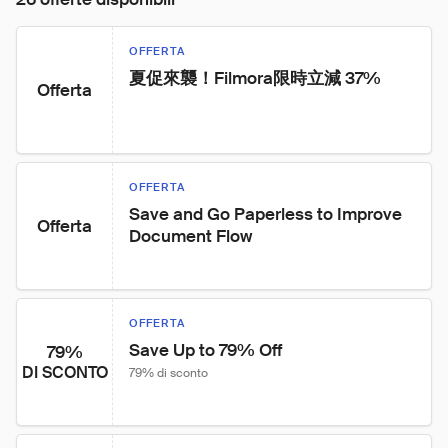
OFFERTA
夏促來襲！Filmora限時立減 37%
Offerta
OFFERTA
Save and Go Paperless to Improve 
Offerta
Document Flow
OFFERTA
Save Up to 79% Off
79%
DI SCONTO
79% di sconto