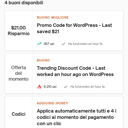
4 buoni disponibili
BUONO MIGLIORE
Promo Code for WordPress - Last 
$21.00
saved $21
Risparmio
357 usi
Ha funzionato an hour fa
BUONO
Offerta
Trending Discount Code - Last 
del
worked an hour ago on WordPress
momento
9.210 usi
Ha funzionato an hour fa
AGGIUNGI HONEY
Applica automaticamente tutti e 4 i 
Codici
codici al momento del pagamento 
con un clic