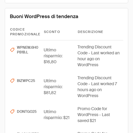
Buoni WordPress di tendenza
CODICE
SCONTO
DESCRIZIONE
PROMOZIONALE
Trending Discount
WPNEW.6H0
Ultimo
PB1B.L
Code - Last worked an
risparmio:
hour ago on
$16,80
WordPress
Trending Discount
Ultimo
BIZWPC25
Code - Last worked 7
risparmio:
hours ago on
$81,82
WordPress
Promo Code for
Ultimo
DONTGO25
WordPress - Last
risparmio: $21
saved $21