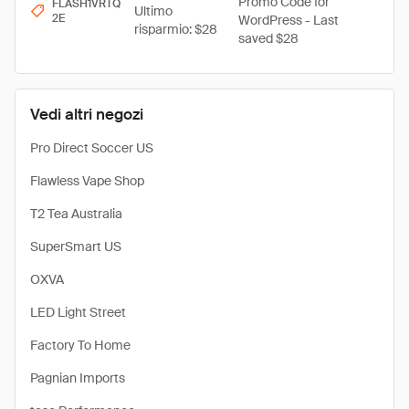
Promo Code for
FLASH1VRTQ
Ultimo
2E
WordPress - Last
risparmio: $28
saved $28
Vedi altri negozi
Pro Direct Soccer US
Flawless Vape Shop
T2 Tea Australia
SuperSmart US
OXVA
LED Light Street
Factory To Home
Pagnian Imports