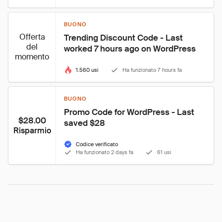
BUONO
Offerta
Trending Discount Code - Last 
del
worked 7 hours ago on WordPress
momento
1.560 usi
Ha funzionato 7 hours fa
BUONO
Promo Code for WordPress - Last 
$28.00
saved $28
Risparmio
Codice verificato
Ha funzionato 2 days fa
61 usi