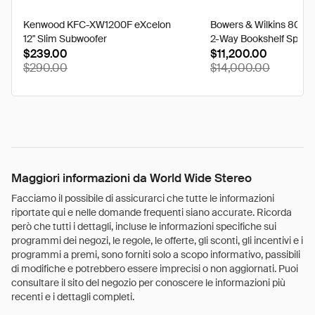
Kenwood KFC-XW1200F eXcelon
Bowers & Wilkins 805 
12" Slim Subwoofer
2-Way Bookshelf Speake
$239.00
(California Burl Gloss)
$11,200.00
$290.00
$14,000.00
Maggiori informazioni da World Wide Stereo
Facciamo il possibile di assicurarci che tutte le informazioni
riportate qui e nelle domande frequenti siano accurate. Ricorda
però che tutti i dettagli, incluse le informazioni specifiche sui
programmi dei negozi, le regole, le offerte, gli sconti, gli incentivi e i
programmi a premi, sono forniti solo a scopo informativo, passibili
di modifiche e potrebbero essere imprecisi o non aggiornati. Puoi
consultare il sito del negozio per conoscere le informazioni più
recenti e i dettagli completi.