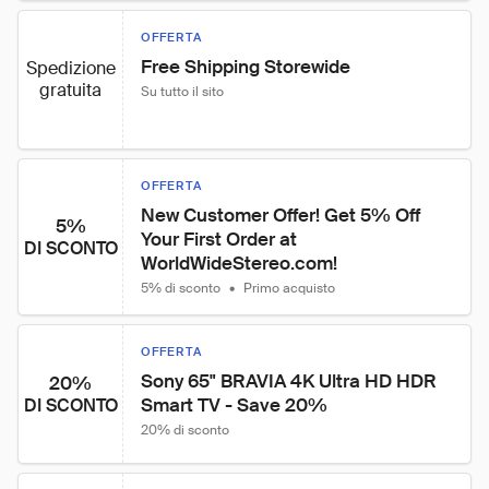
OFFERTA
Free Shipping Storewide
Spedizione
gratuita
Su tutto il sito
OFFERTA
New Customer Offer! Get 5% Off 
5%
Your First Order at 
DI SCONTO
WorldWideStereo.com!
5% di sconto
•
Primo acquisto
OFFERTA
Sony 65" BRAVIA 4K Ultra HD HDR 
20%
Smart TV - Save 20%
DI SCONTO
20% di sconto