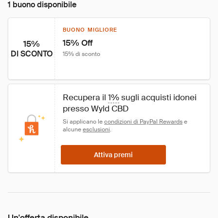
1 buono disponibile
BUONO MIGLIORE
15% Off
15%
DI SCONTO
15% di sconto
Recupera il 
1%
 sugli acquisti idonei 
presso Wyld CBD
Si applicano le 
condizioni di PayPal Rewards
 e 
alcune 
esclusioni
.
Attiva premi
Un'offerta disponibile