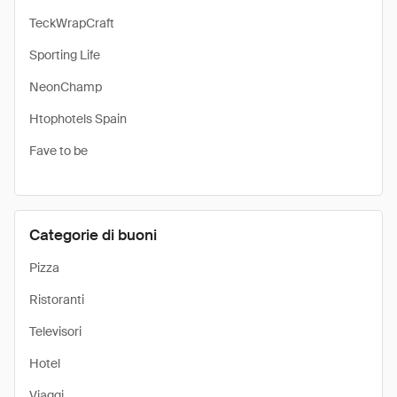
TeckWrapCraft
Sporting Life
NeonChamp
Htophotels Spain
Fave to be
Categorie di buoni
Pizza
Ristoranti
Televisori
Hotel
Viaggi