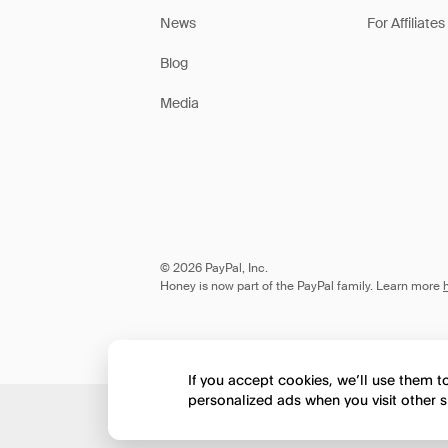
News
For Affiliates
Blog
Media
© 2026 PayPal, Inc.
Honey is now part of the PayPal family. Learn more
If you accept cookies, we’ll use them 
personalized ads when you visit other s
Would you like to view 