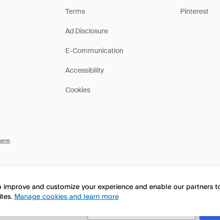
Terms
Pinterest
Ad Disclosure
E-Communication
Accessibility
Cookies
here
.
to improve and customize your experience and enable our partners 
ites.
Manage cookies and learn more
this page in English?
No, continua a esplorare