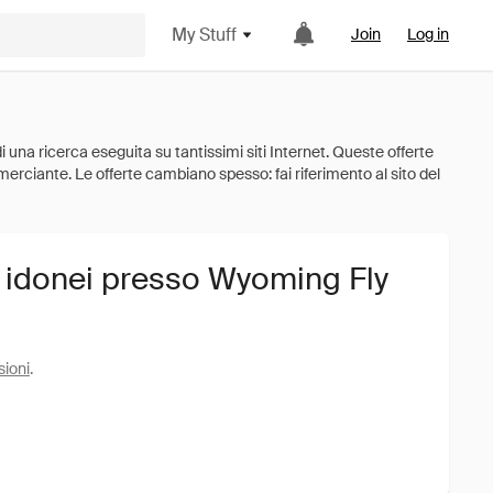
My Stuff
Join
Log in
i idonei presso Wyoming Fly
sioni
.