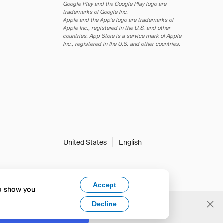
Google Play and the Google Play logo are
trademarks of Google Inc.
Apple and the Apple logo are trademarks of
Apple Inc., registered in the U.S. and other
countries. App Store is a service mark of Apple
Inc., registered in the U.S. and other countries.
United States
English
Accept
to show you
Decline
Yes, change to English