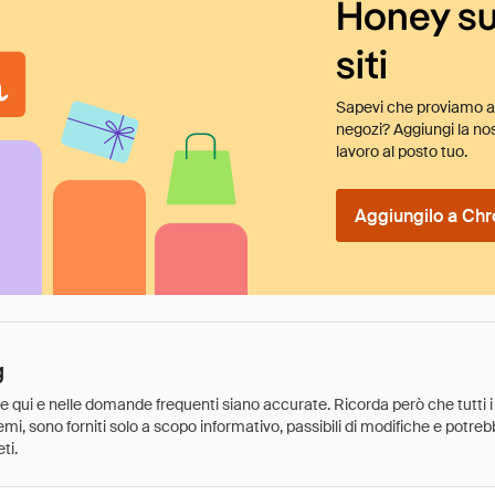
Honey su
siti
Sapevi che proviamo au
negozi? Aggiungi la nos
lavoro al posto tuo.
Aggiungilo a Chr
g
ate qui e nelle domande frequenti siano accurate. Ricorda però che tutti i
 premi, sono forniti solo a scopo informativo, passibili di modifiche e potr
ti.