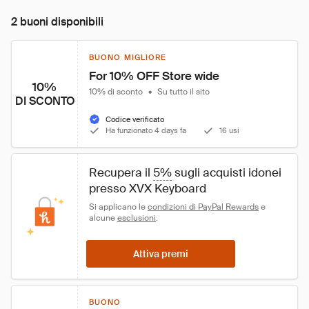
2 buoni disponibili
BUONO MIGLIORE
For 10% OFF Store wide
10%
10% di sconto
•
Su tutto il sito
DI SCONTO
Codice verificato
Ha funzionato 4 days fa
16 usi
Recupera il 
5%
 sugli acquisti idonei 
presso XVX Keyboard
Si applicano le 
condizioni di PayPal Rewards
 e 
alcune 
esclusioni
.
Attiva premi
BUONO