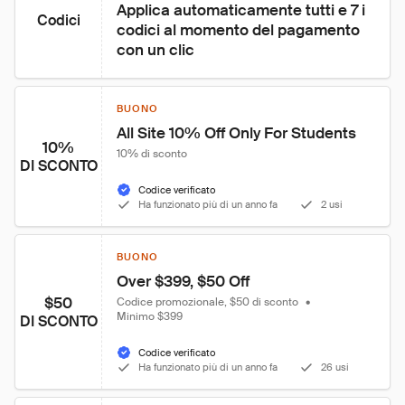
Applica automaticamente tutti e 7 i 
Codici
codici al momento del pagamento 
con un clic
BUONO
All Site 10% Off Only For Students
10%
10% di sconto
DI SCONTO
Codice verificato
Ha funzionato più di un anno fa
2 usi
BUONO
Over $399, $50 Off
$50
Codice promozionale, $50 di sconto
•
Minimo $399
DI SCONTO
Codice verificato
Ha funzionato più di un anno fa
26 usi