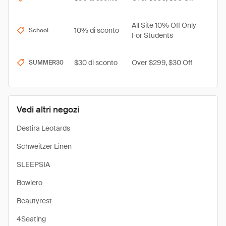
All Site 10% Off Only
10% di sconto
School
For Students
$30 di sconto
Over $299, $30 Off
SUMMER30
Vedi altri negozi
Destira Leotards
Schweitzer Linen
SLEEPSIA
Bowlero
Beautyrest
4Seating