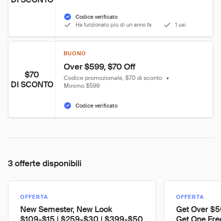
Codice verificato
Ha funzionato più di un anno fa
1 usi
BUONO
Over $599, $70 Off
$70
Codice promozionale, $70 di sconto
•
DI SCONTO
Minimo $599
Codice verificato
3 offerte disponibili
OFFERTA
OFFERTA
New Semester, New Look
Get Over $5
$109-$15 | $259-$30 | $399-$50
Get One Fre