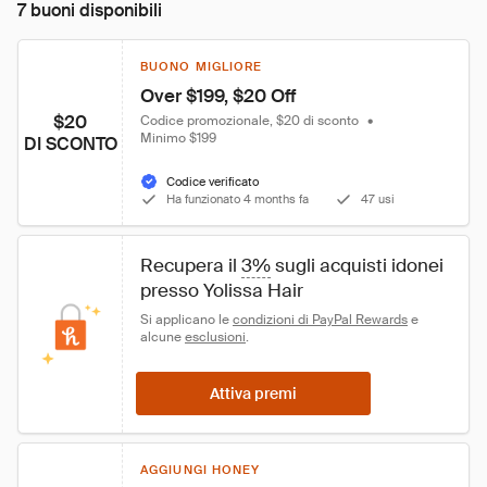
7 buoni disponibili
BUONO MIGLIORE
Over $199, $20 Off
$20
Codice promozionale, $20 di sconto
•
Minimo $199
DI SCONTO
Codice verificato
Ha funzionato 4 months fa
47 usi
Recupera il 
3%
 sugli acquisti idonei 
presso Yolissa Hair
Si applicano le 
condizioni di PayPal Rewards
 e 
alcune 
esclusioni
.
Attiva premi
AGGIUNGI HONEY