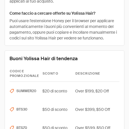
applicati al tuo acquisto.
Come faccio a cercare offerte su Yolissa Hair?
Puoi usare l'estensione Honey per il browser per applicare
automaticamente i buoni più convenienti al momento del
pagamento, oppure puoi copiare e incollare manualmente i
codici sul sito Yolissa Hair per vedere se funzionano.
Buoni Yolissa Hair di tendenza
CODICE
SCONTO
DESCRIZIONE
PROMOZIONALE
$20 di sconto
Over $199, $20 Off
SUMMER20
$50 di sconto
Over $399, $50 Off
BTS30
$50 di sconto
Over $599, $50 Off
BTS70