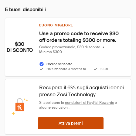
5 buoni disponibili
BUONO MIGLIORE
Use a promo code to receive $30 
off orders totaling $300 or more.
$30
Codice promozionale, $30 di sconto
•
DI SCONTO
Minimo $300
Codice verificato
Ha funzionato 3 months fa
6 usi
Recupera il 
6%
 sugli acquisti idonei 
presso Zosi Technology
Si applicano le 
condizioni di PayPal Rewards
 e 
alcune 
esclusioni
.
Attiva premi