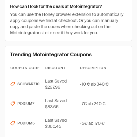
How can I look for the deals at Motointegrator?
You can use the Honey browser extension to automatically
apply coupons we find at checkout. Or you can manually
copy and paste the codes when checking out on the
Motointegrator site to see if they work for you.
Trending Motointegrator Coupons
COUPON CODE
DISCOUNT
DESCRIPTION
Last Saved
-10 € ab 340 €
SCHWARZ10
$297.99
Last Saved
-7€ ab 240 €
PODIUM7
$83.65
Last Saved
-5€ ab 170 €
PODIUM5
$360.45