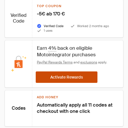
TOP COUPON
-5€ ab 170 €
Verified
Code
Verified Code
Worked 2 months ago
1 uses
Earn 
4%
 back on eligible 
Motointegrator purchases
PayPal Rewards Terms
 and 
exclusions
 apply.
Activate Rewards
ADD HONEY
Automatically apply all 11 codes at 
Codes
checkout with one click