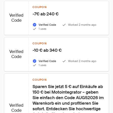
COUPON
-7€ ab 240 €
Verified
Code
Verified Code
Worked 2 months ago
1 uses
COUPON
-10 € ab 340 €
Verified
Code
Verified Code
Worked 2 months ago
1 uses
COUPON
Sparen Sie jetzt 5 € auf Einkäufe ab 
150 € bei Motointegrator – geben 
Sie einfach den Code AUG52026 im 
Warenkorb ein und profitieren Sie 
Verified
sofort. Entdecken Sie hochwertige 
Code