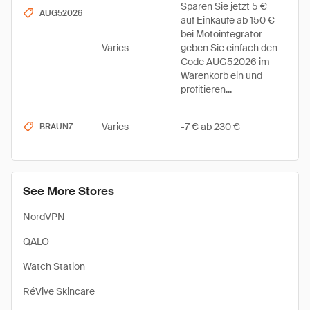
Sparen Sie jetzt 5 €
AUG52026
auf Einkäufe ab 150 €
bei Motointegrator –
Varies
geben Sie einfach den
Code AUG52026 im
Warenkorb ein und
profitieren...
Varies
-7 € ab 230 €
BRAUN7
See More Stores
NordVPN
QALO
Watch Station
RéVive Skincare