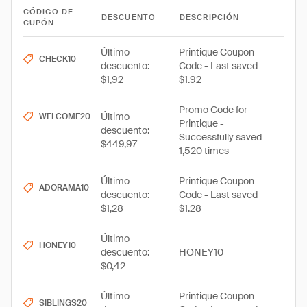
CÓDIGO DE
DESCUENTO
DESCRIPCIÓN
CUPÓN
Último
Printique Coupon
CHECK10
descuento:
Code - Last saved
$1,92
$1.92
Promo Code for
Último
WELCOME20
Printique -
descuento:
Successfully saved
$449,97
1,520 times
Último
Printique Coupon
ADORAMA10
descuento:
Code - Last saved
$1,28
$1.28
Último
HONEY10
descuento:
HONEY10
$0,42
Último
Printique Coupon
SIBLINGS20