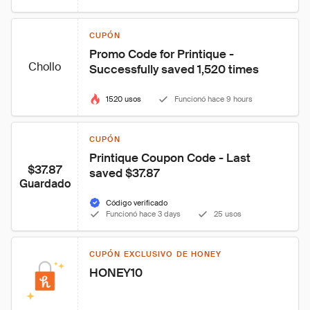
CUPÓN
Promo Code for Printique - 
Chollo
Successfully saved 1,520 times
1520 usos
Funcionó hace 9 hours
CUPÓN
Printique Coupon Code - Last 
$37.87
saved $37.87
Guardado
Código verificado
Funcionó hace 3 days
25 usos
CUPÓN EXCLUSIVO DE HONEY
HONEY10