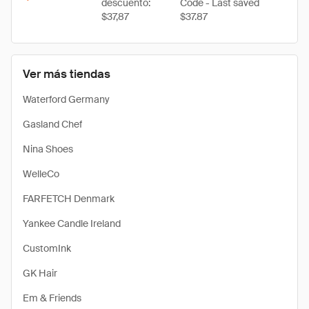
descuento:
Code - Last saved
$37,87
$37.87
Ver más tiendas
Waterford Germany
Gasland Chef
Nina Shoes
WelleCo
FARFETCH Denmark
Yankee Candle Ireland
CustomInk
GK Hair
Em & Friends