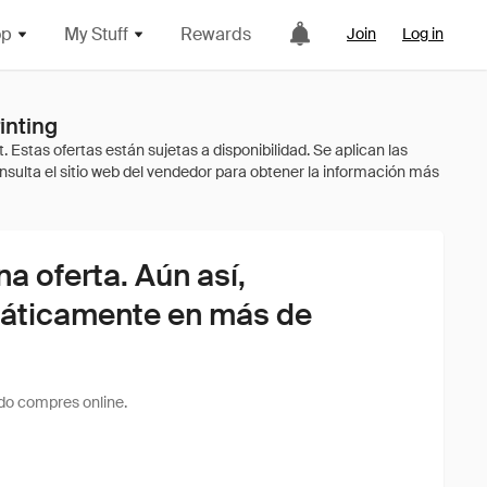
op
My Stuff
Rewards
Join
Log in
inting
 oferta. Aún así,
áticamente en más de
do compres online.