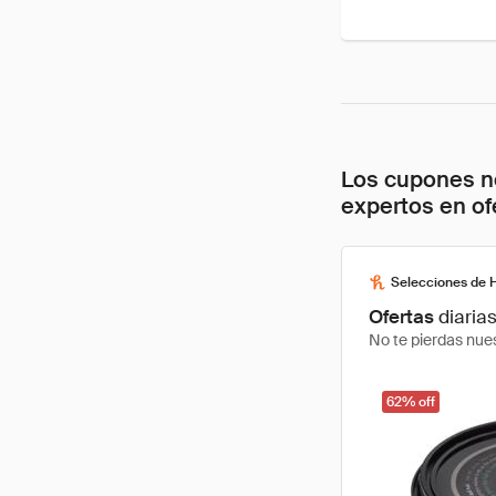
Los cupones no
expertos en of
Selecciones de 
Ofertas
diaria
No te pierdas nues
62% off