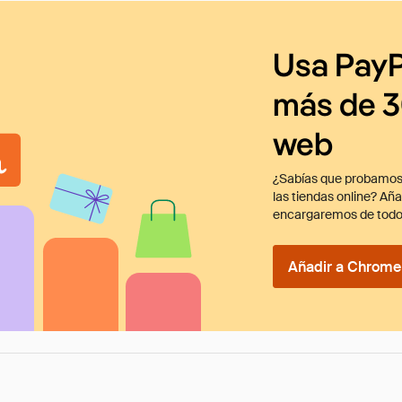
Usa PayP
más de 3
web
¿Sabías que probamos
las tiendas online? Añ
encargaremos de todo
Añadir a Chrome 