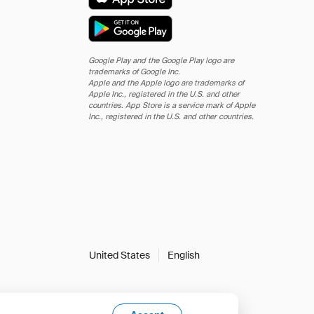
Google Play and the Google Play logo are
trademarks of Google Inc.
Apple and the Apple logo are trademarks of
Apple Inc., registered in the U.S. and other
countries. App Store is a service mark of Apple
Inc., registered in the U.S. and other countries.
United States
English