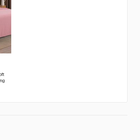
oft
ing