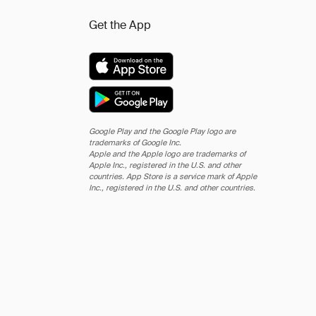
Get the App
Google Play and the Google Play logo are
trademarks of Google Inc.
Apple and the Apple logo are trademarks of
Apple Inc., registered in the U.S. and other
countries. App Store is a service mark of Apple
Inc., registered in the U.S. and other countries.