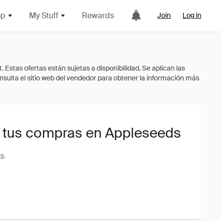
op
My Stuff
Rewards
Join
Log in
 tus compras en Appleseeds
es
.