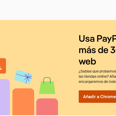
Usa PayP
más de 3
web
¿Sabías que probamos
las tiendas online? Añ
encargaremos de todo
Añadir a Chrome 