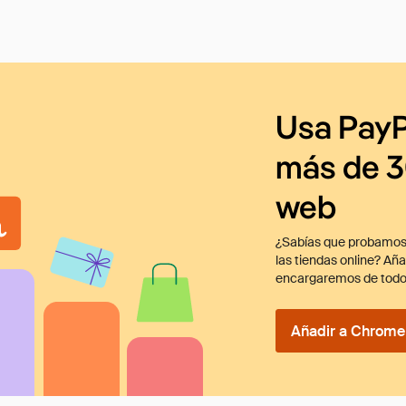
Usa PayP
más de 3
web
¿Sabías que probamos
las tiendas online? Añ
encargaremos de todo
Añadir a Chrome 