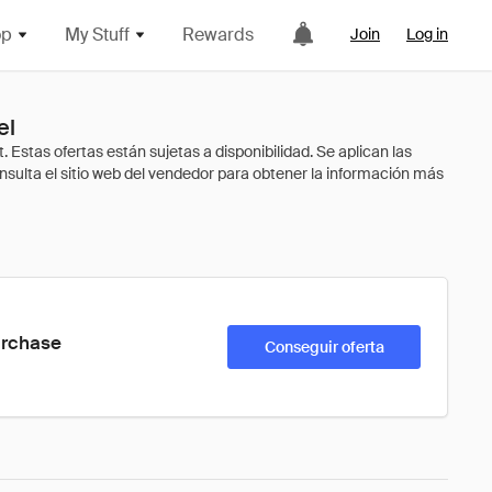
op
My Stuff
Rewards
Join
Log in
el
urchase
Conseguir oferta