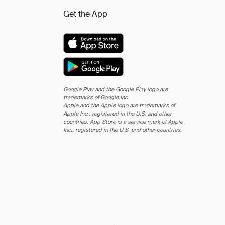
Get the App
Google Play and the Google Play logo are
trademarks of Google Inc.
Apple and the Apple logo are trademarks of
Apple Inc., registered in the U.S. and other
countries. App Store is a service mark of Apple
Inc., registered in the U.S. and other countries.