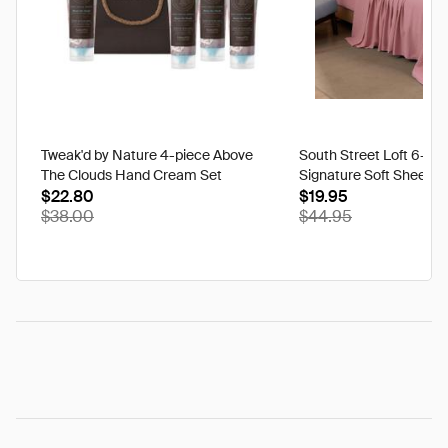
Tweak'd by Nature 4-piece Above
South Street Loft 6-pi
The Clouds Hand Cream Set
Signature Soft Sheet Se
$22.80
Ikat - Twin
$19.95
$38.00
$44.95