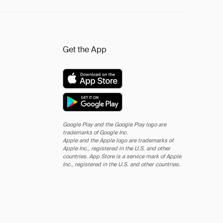
Get the App
Google Play and the Google Play logo are
trademarks of Google Inc.
Apple and the Apple logo are trademarks of
Apple Inc., registered in the U.S. and other
countries. App Store is a service mark of Apple
Inc., registered in the U.S. and other countries.