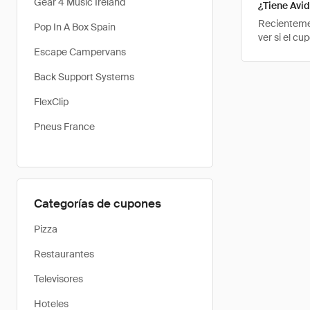
Gear 4 Music Ireland
¿Tiene Avi
Recientemen
Pop In A Box Spain
ver si el c
Escape Campervans
Back Support Systems
FlexClip
Pneus France
Categorías de cupones
Pizza
Restaurantes
Televisores
Hoteles