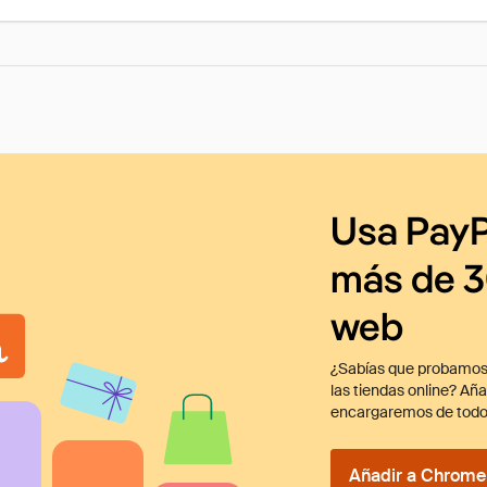
Usa PayP
más de 3
web
¿Sabías que probamos
las tiendas online? Añ
encargaremos de todo
Añadir a Chrome 