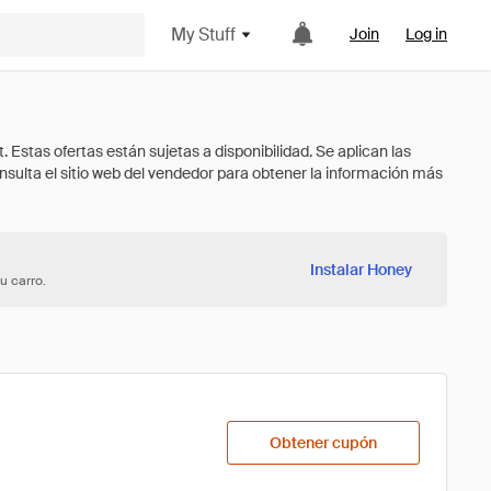
My Stuff
Join
Log in
Instalar Honey
u carro.
Obtener cupón