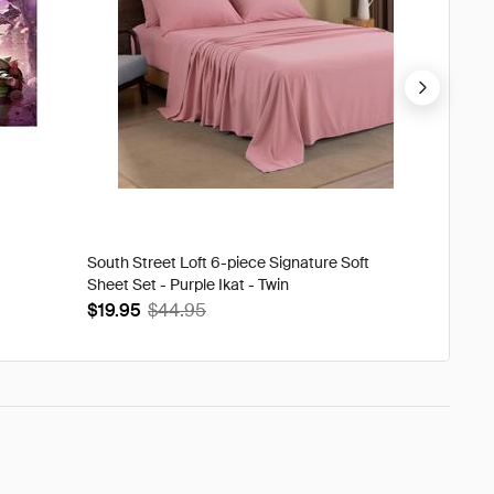
South Street Loft 6-piece Signature Soft
Tweak'd
Sheet Set - Purple Ikat - Twin
Volumi
$19.95
$44.95
$93.9