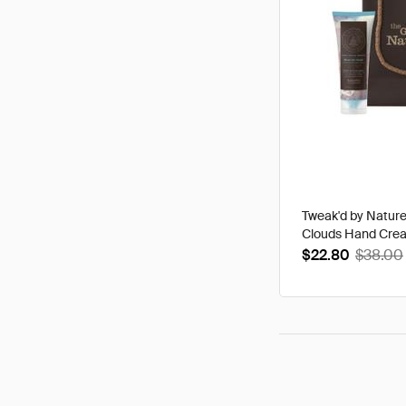
Tweak'd by Natur
Clouds Hand Cre
$22.80
$38.00