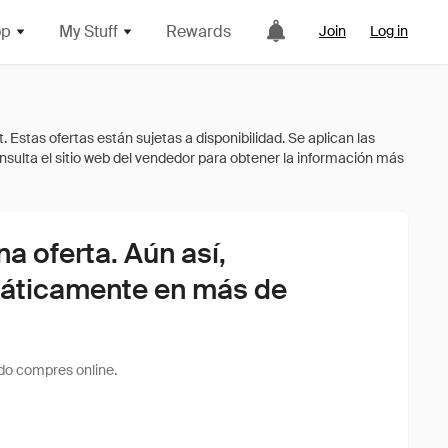
op
My Stuff
Rewards
Join
Log in
 oferta. Aún así,
áticamente en más de
do compres online.