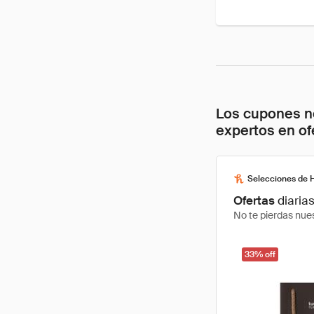
Los cupones no
expertos en of
Selecciones de 
Ofertas
diaria
No te pierdas nues
33% off