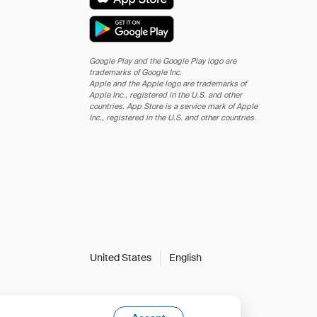
Google Play and the Google Play logo are
trademarks of Google Inc.
Apple and the Apple logo are trademarks of
Apple Inc., registered in the U.S. and other
countries. App Store is a service mark of Apple
Inc., registered in the U.S. and other countries.
United States
English