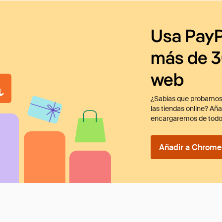
Usa PayP
más de 3
web
¿Sabías que probamos
las tiendas online? Añ
encargaremos de todo
Añadir a Chrome 