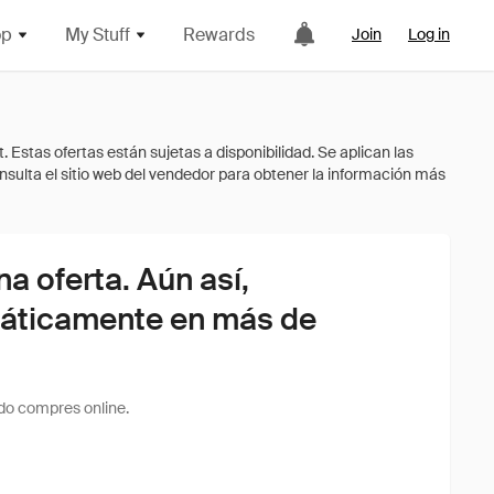
op
My Stuff
Rewards
Join
Log in
 oferta. Aún así,
áticamente en más de
do compres online.