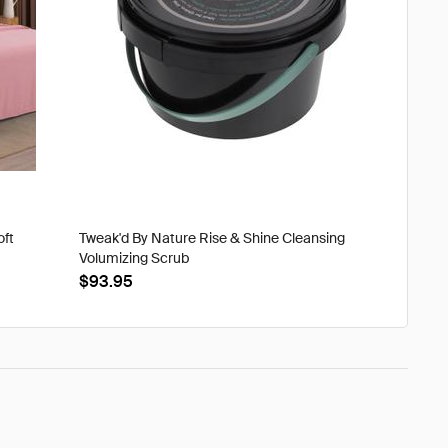
oft
Tweak'd By Nature Rise & Shine Cleansing
Volumizing Scrub
$93.95