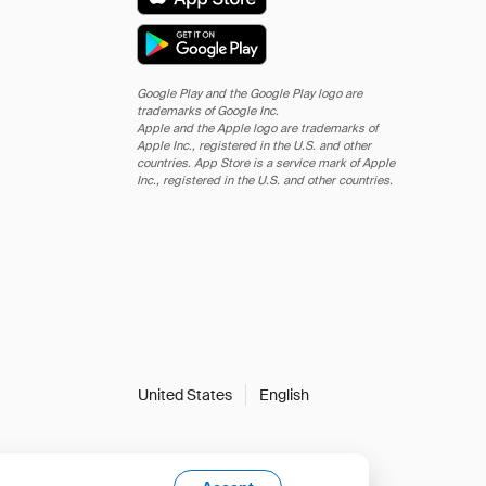
Google Play and the Google Play logo are
trademarks of Google Inc.
Apple and the Apple logo are trademarks of
Apple Inc., registered in the U.S. and other
countries. App Store is a service mark of Apple
Inc., registered in the U.S. and other countries.
United States
English