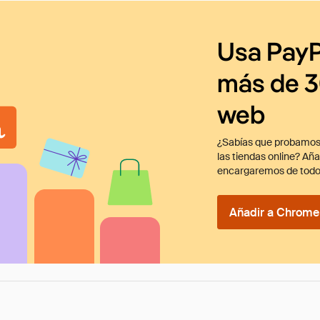
Usa PayP
más de 3
web
¿Sabías que probamos
las tiendas online? Añ
encargaremos de todo
Añadir a Chrome 