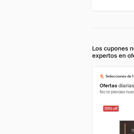
Los cupones no
expertos en of
Selecciones de 
Ofertas
diaria
No te pierdas nues
33% off