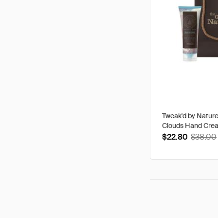
Tweak'd by Natur
Clouds Hand Cre
$22.80
$38.00