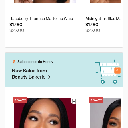
Raspberry Tiramisú Matte Lip Whip
Midnight Truffles Matte
$17.60
$17.60
$22.00
$22.00
Selecciones de Honey
New Sales from
Beauty
Bakerie
19% off
19% off