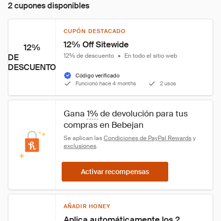
2 cupones disponibles
CUPÓN DESTACADO
12% Off Sitewide
12%
12% de descuento
•
En todo el sitio web
DE
DESCUENTO
Código verificado
Funcionó hace 4 months
2 usos
Gana 
1%
 de devolución para tus 
compras en Bebejan
Se aplican las 
Condiciones de PayPal Rewards
 y 
exclusiones
.
Activar recompensas
AÑADIR HONEY
Aplica automáticamente los 2 