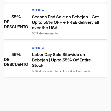
OFERTA
55%
Season End Sale on Bebejan - Get 
DE
Up to 55% OFF + FREE delivery all 
DESCUENTO
over the USA
55% de descuento
OFERTA
55%
Labor Day Sale Sitewide on 
DE
Bebejan | Up to 55% Off Entire 
DESCUENTO
Stock
55% de descuento
•
En todo el sitio web