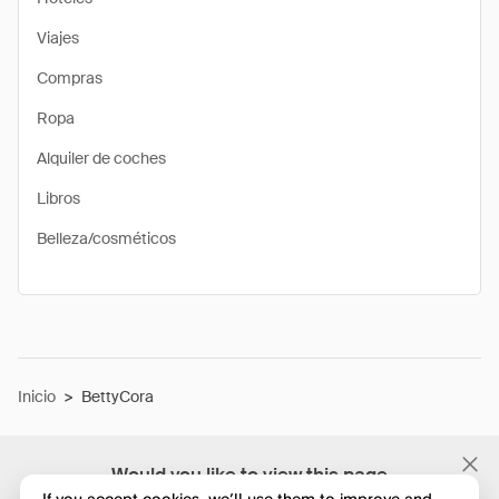
Viajes
Compras
Ropa
Alquiler de coches
Libros
Belleza/cosméticos
Inicio
>
BettyCora
Would you like to view this page
If you accept cookies, we’ll use them to improve and