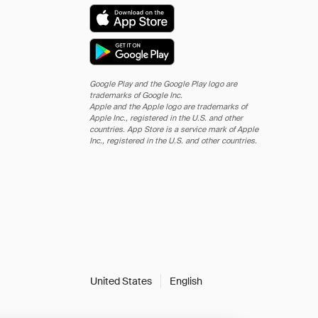
Google Play and the Google Play logo are
trademarks of Google Inc.
Apple and the Apple logo are trademarks of
Apple Inc., registered in the U.S. and other
countries. App Store is a service mark of Apple
Inc., registered in the U.S. and other countries.
United States
English