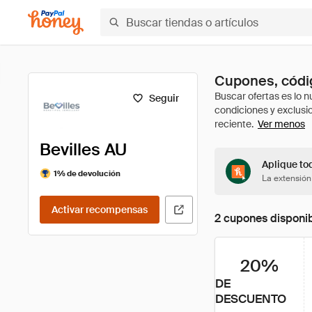
Cupones, códig
Seguir
Ver menos
Bevilles AU
Aplique tod
1% de devolución
La extensión
Activar recompensas
2 cupones disponi
20%
DE
DESCUENTO