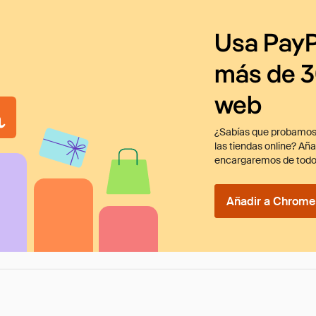
Usa PayP
más de 3
web
¿Sabías que probamos
las tiendas online? Añ
encargaremos de todo
Añadir a Chrome 