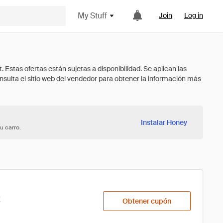
My Stuff
Join
Log in
Instalar Honey
u carro.
!
Obtener cupón