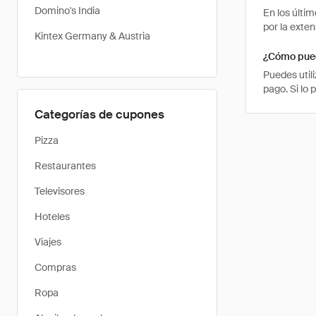
Domino's India
En los últi
por la exte
Kintex Germany & Austria
¿Cómo pued
Puedes util
pago. Si lo 
Categorías de cupones
Pizza
Restaurantes
Televisores
Hoteles
Viajes
Compras
Ropa