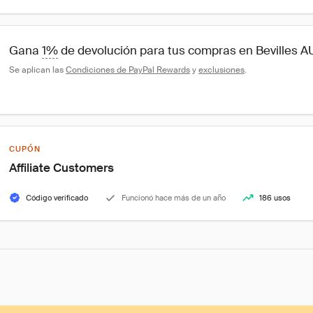
Gana 
1%
 de devolución para tus compras en Bevilles A
Se aplican las 
Condiciones de PayPal Rewards
 y 
exclusiones
.
CUPÓN
Affiliate Customers
Código verificado
Funcionó hace más de un año
186 usos