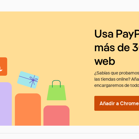
Usa PayP
más de 3
web
¿Sabías que probamos
las tiendas online? Añ
encargaremos de todo
Añadir a Chrome 