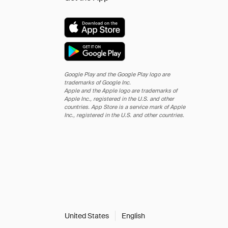
Google Play and the Google Play logo are
trademarks of Google Inc.
Apple and the Apple logo are trademarks of
Apple Inc., registered in the U.S. and other
countries. App Store is a service mark of Apple
Inc., registered in the U.S. and other countries.
United States
English