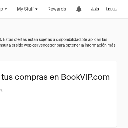
op
My Stuff
Rewards
Join
Log in
 tus compras en BookVIP.com
es
.