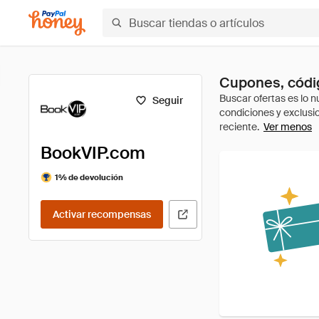
Cupones, códi
Seguir
Ver menos
BookVIP.com
1% de devolución
Activar recompensas