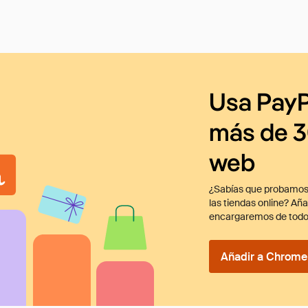
Usa PayP
más de 3
web
¿Sabías que probamos
las tiendas online? Añ
encargaremos de todo
Añadir a Chrome 