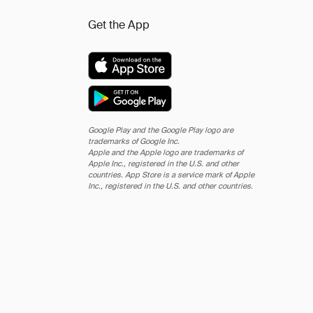
Get the App
Google Play and the Google Play logo are
trademarks of Google Inc.
Apple and the Apple logo are trademarks of
Apple Inc., registered in the U.S. and other
countries. App Store is a service mark of Apple
Inc., registered in the U.S. and other countries.