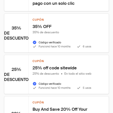
pago con un solo clic
CUPÓN
35% OFF
35%
35% de descuento
DE
DESCUENTO
Código verificado
Funcionó hace 10 months
6 usos
CUPÓN
25% off code sitewide
25%
25% de descuento
•
En todo el sitio web
DE
DESCUENTO
Código verificado
Funcionó hace 10 months
5 usos
CUPÓN
Buy And Save 20% Off Your 