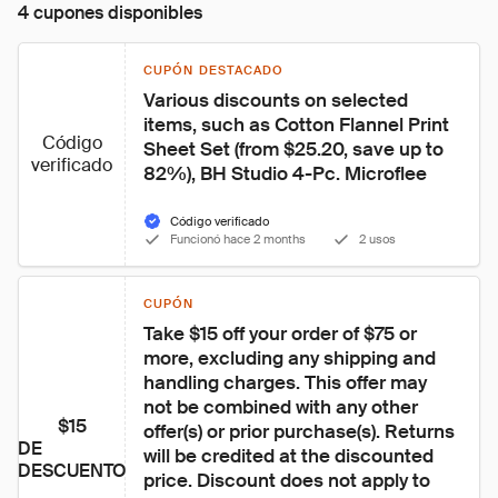
4 cupones disponibles
CUPÓN DESTACADO
Various discounts on selected 
items, such as Cotton Flannel Print 
Código
Sheet Set (from $25.20, save up to 
verificado
82%), BH Studio 4-Pc. Microflee
Código verificado
Funcionó hace 2 months
2 usos
CUPÓN
Take $15 off your order of $75 or 
more, excluding any shipping and 
handling charges. This offer may 
not be combined with any other 
$15
offer(s) or prior purchase(s). Returns 
DE
will be credited at the discounted 
DESCUENTO
price. Discount does not apply to 