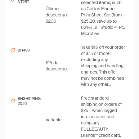
NT25T
selected items, such
Último
as Cotton Flannel
descuento:
Print Sheet Set (from
$200
$25.20, save up to
82%), BH Studio 4-Pc.
Microflee
Take $15 off your order
BH430
of $75 or more,
excluding any
$15 de
shipping and handling
descuento
charges. This offer
may not be combined
with any other...
Free standard
BHSHIPPING
2026
shipping on orders of
$75+ when logged
into account and
Variable
using any
FULLBEAUTY
Brands™ credit card.