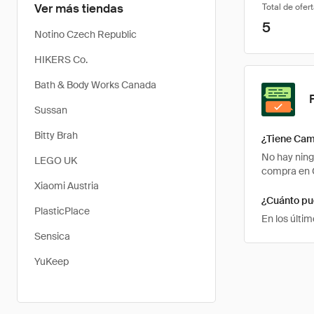
Ver más tiendas
Total de ofer
5
Notino Czech Republic
HIKERS Co.
Bath & Body Works Canada
Sussan
Bitty Brah
¿Tiene Cam
No hay ning
LEGO UK
compra en C
Xiaomi Austria
¿Cuánto pu
PlasticPlace
En los últi
Sensica
YuKeep