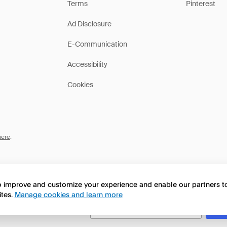
Terms
Pinterest
Ad Disclosure
E-Communication
Accessibility
Cookies
here
.
to improve and customize your experience and enable our partners 
ites.
Manage cookies and learn more
this page in English?
No, seguir navegando