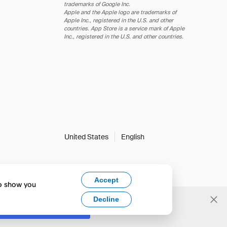
trademarks of Google Inc.
Apple and the Apple logo are trademarks of
Apple Inc., registered in the U.S. and other
countries. App Store is a service mark of Apple
Inc., registered in the U.S. and other countries.
United States
English
Accept
to show you
Decline
Yes, change to English