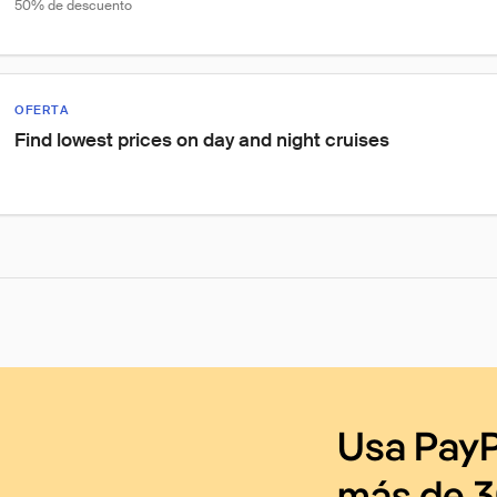
50% de descuento
OFERTA
Find lowest prices on day and night cruises
Usa PayP
más de 3