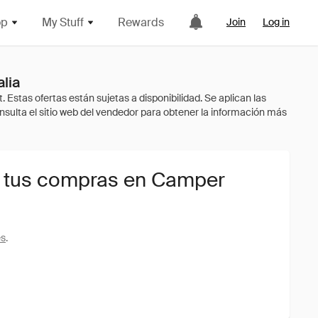
op
My Stuff
Rewards
Join
Log in
lia
a tus compras en Camper
es
.