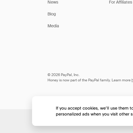
News
For Affiliates
Blog
Media
© 2026 PayPal, Inc.
Honey is now part of the PayPal family. Learn more
If you accept cookies, we’ll use them 
personalized ads when you visit other s
Would you like to view 