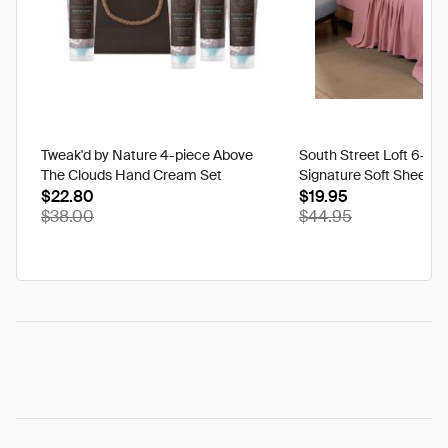
Tweak'd by Nature 4-piece Above
South Street Loft 6-pi
The Clouds Hand Cream Set
Signature Soft Sheet S
$22.80
$19.95
$38.00
$44.95