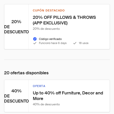
CUPÓN DESTACADO
20% OFF PILLOWS & THROWS 
20%
(APP EXCLUSIVE)
DE
20% de descuento
DESCUENTO
Código verificado
Funcionó hace 6 days
18 usos
20 ofertas disponibles
OFERTA
40%
Up to 40% off Furniture, Decor and 
DE
More
DESCUENTO
40% de descuento