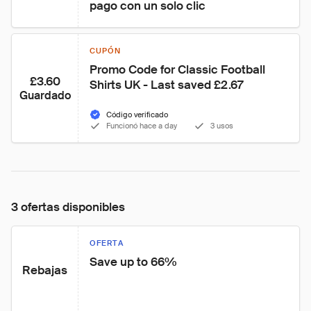
pago con un solo clic
CUPÓN
Promo Code for Classic Football 
£3.60
Shirts UK - Last saved £2.67
Guardado
Código verificado
Funcionó hace a day
3 usos
3 ofertas disponibles
OFERTA
Save up to 66%
Rebajas