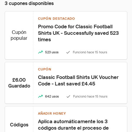
3 cupones disponibles
CUPÓN DESTACADO
Promo Code for Classic Football 
Cupón
Shirts UK - Successfully saved 523 
popular
times
523 usos
Funcionó hace 15 hours
CUPÓN
Classic Football Shirts UK Voucher 
£6.00
Code - Last saved £4.45
Guardado
642 usos
Funcionó hace 15 hours
AÑADIR HONEY
Aplica automáticamente los 3 
Códigos
códigos durante el proceso de 