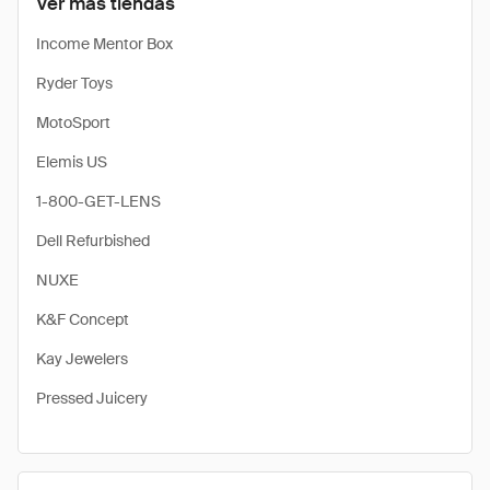
Ver más tiendas
Income Mentor Box
Ryder Toys
MotoSport
Elemis US
1-800-GET-LENS
Dell Refurbished
NUXE
K&F Concept
Kay Jewelers
Pressed Juicery