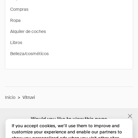
Compras
Ropa
Alquiler de coches
Libros
Belleza/cosméticos
Inicio
>
Vitruvi
Would you like to view this page
in English?
If you accept cookies, we’ll use them to improve and
customize your experience and enable our partners to
show you personalized ads when you visit other sites.